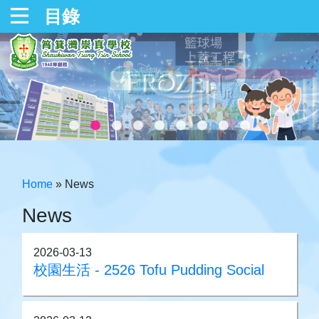
目錄
Home
»
News
News
2026-03-13
校園生活 - 2526 Tofu Pudding Social