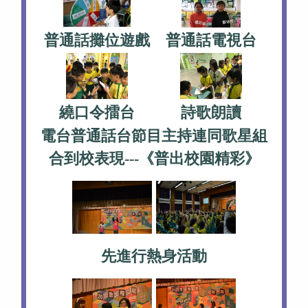
普通話攤位遊戲
普通話電視台
繞口令擂台
詩歌朗讀
電台普通話台節目主持連同歌星組
合到校表現---《普出校園精彩》
先進行熱身活動