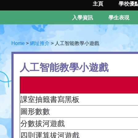
主頁
學校優
入學資訊
學生表現
Home
>
網址推介
>
人工智能教學小遊戲
人工智能教學小遊戲
課室抽籤書寫黑板
圖形數數
分數拔河遊戲
四則運算拔河遊戲