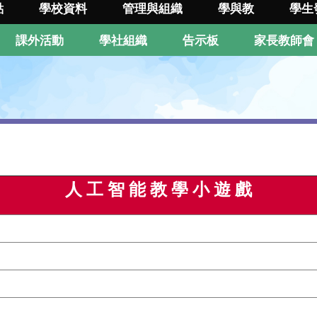
點
學校資料
管理與組織
學與教
學生
課外活動
學社組織
告示板
家長教師會
人 工 智 能 教 學 小 遊 戲