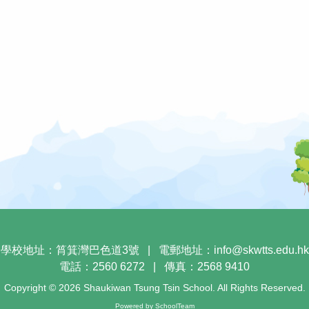
學校地址：筲箕灣巴色道3號
|
電郵地址：
info@skwtts.edu.hk
電話：2560 6272
|
傳真：2568 9410
Copyright © 2026 Shaukiwan Tsung Tsin School. All Rights Reserved.
Powered by
SchoolTeam