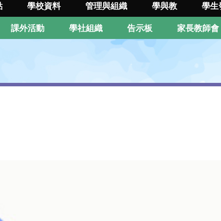
點
學校資料
管理與組織
學與教
學生
課外活動
學社組織
告示板
家長教師會