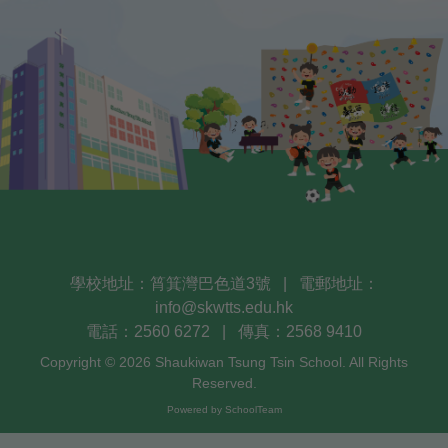
學校地址：筲箕灣巴色道3號
|
電郵地址：
info@skwtts.edu.hk
電話：2560 6272
|
傳真：2568 9410
Copyright © 2026 Shaukiwan Tsung Tsin School. All Rights
Reserved.
Powered by
SchoolTeam