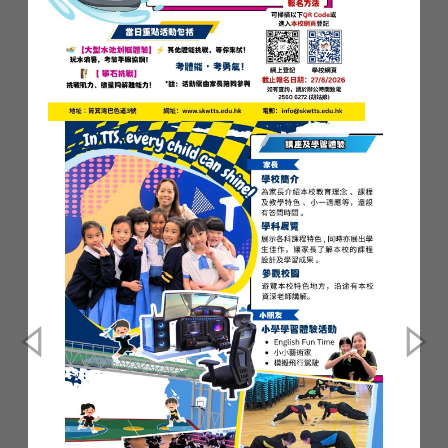
閱讀更多 ...
你手若有行善的力量，不可推
辭，就當向那應得的人施行。
(聖經．和合本,箴言3:27)