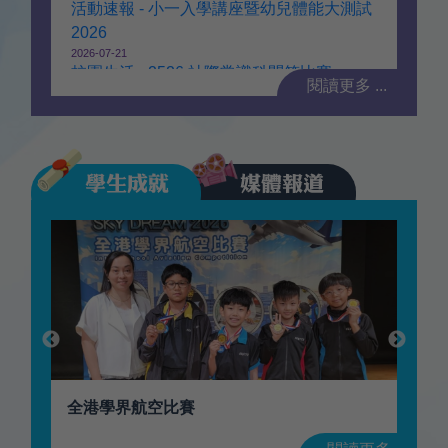
活動速報 - 小一入學講座暨幼兒體能大測試
2026
2026-07-21
校園生活 - 2526 社際常識科問答比賽
閱讀更多 ...
「慶回歸・共創盃」2026中國香港國際雜耍
第八屆全港學界跳繩比賽
全港學界航空比賽
赤子全港公開籃球分齡賽
香港機關王競賽2025/26
比賽