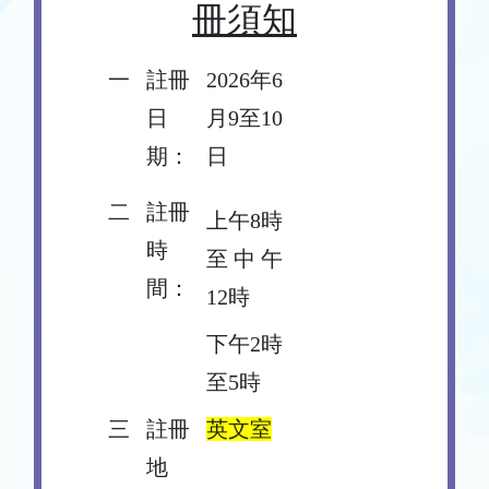
冊須知
一
註冊
2026年6
日
月9至10
期：
日
二
註冊
上午8時
時
至中午
間：
12時
下午2時
至5時
三
註冊
英文室
地