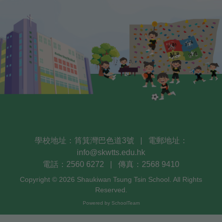
學校地址：筲箕灣巴色道3號
|
電郵地址：
info@skwtts.edu.hk
電話：2560 6272
|
傳真：2568 9410
Copyright © 2026 Shaukiwan Tsung Tsin School. All Rights
Reserved.
Powered by
SchoolTeam