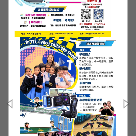
閱讀更多 ...
說謊言的嘴為耶和華所憎惡；行
事誠實的，為祂所喜悅。
(聖經．和合本,箴言12:22)