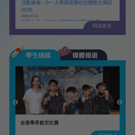
活動速報 - 小一入學講座暨幼兒體能大測試
2026
2026-07-21
校園生活 - 2526 社際常識科問答比賽
閱讀更多 ...
「慶回歸・共創盃」2026中國香港國際雜耍
第八屆全港學界跳繩比賽
全港學界航空比賽
赤子全港公開籃球分齡賽
香港機關王競賽2025/26
比賽