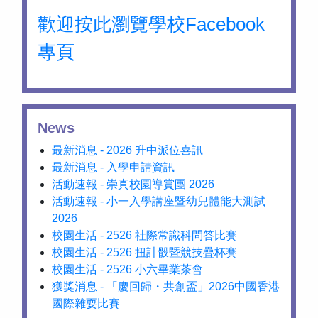
歡迎按此瀏覽學校Facebook
專頁
News
最新消息 - 2026 升中派位喜訊
最新消息 - 入學申請資訊
活動速報 - 崇真校園導賞團 2026
活動速報 - 小一入學講座暨幼兒體能大測試
2026
校園生活 - 2526 社際常識科問答比賽
校園生活 - 2526 扭計骰暨競技疊杯賽
校園生活 - 2526 小六畢業茶會
獲獎消息 - 「慶回歸・共創盃」2026中國香港
國際雜耍比賽