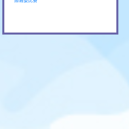
際雜耍比賽