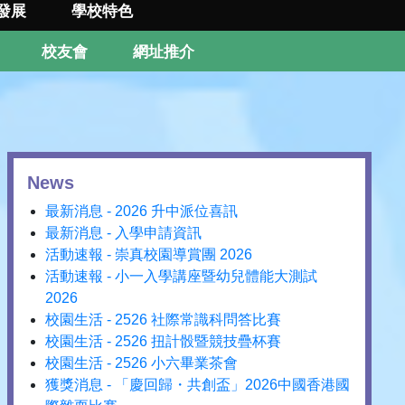
發展
學校特色
校友會
網址推介
News
最新消息 - 2026 升中派位喜訊
最新消息 - 入學申請資訊
活動速報 - 崇真校園導賞團 2026
活動速報 - 小一入學講座暨幼兒體能大測試
2026
校園生活 - 2526 社際常識科問答比賽
校園生活 - 2526 扭計骰暨競技疊杯賽
校園生活 - 2526 小六畢業茶會
獲獎消息 - 「慶回歸・共創盃」2026中國香港國