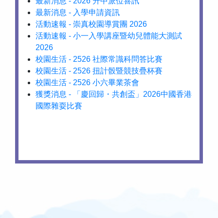
最新消息 - 2026 升中派位喜訊
最新消息 - 入學申請資訊
活動速報 - 崇真校園導賞團 2026
活動速報 - 小一入學講座暨幼兒體能大測試
2026
校園生活 - 2526 社際常識科問答比賽
校園生活 - 2526 扭計骰暨競技疊杯賽
校園生活 - 2526 小六畢業茶會
獲獎消息 - 「慶回歸・共創盃」2026中國香港
國際雜耍比賽