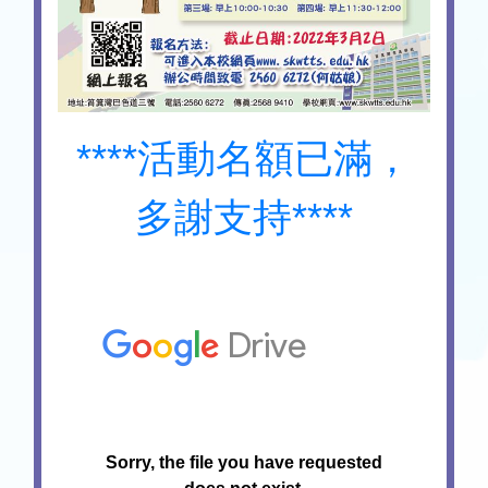
****活動名額已滿，
多謝支持****