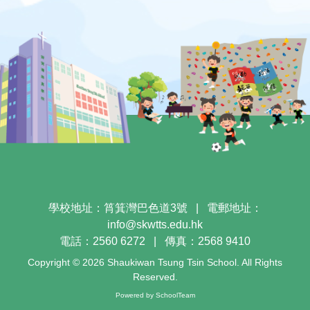
學校地址：筲箕灣巴色道3號
|
電郵地址：
info@skwtts.edu.hk
電話：2560 6272
|
傳真：2568 9410
Copyright © 2026 Shaukiwan Tsung Tsin School. All Rights
Reserved.
Powered by
SchoolTeam