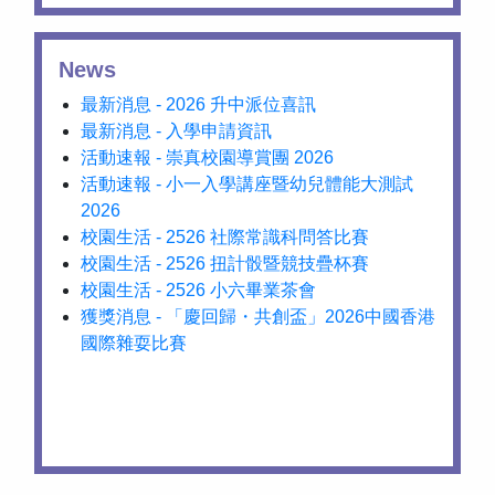
News
最新消息 - 2026 升中派位喜訊
最新消息 - 入學申請資訊
活動速報 - 崇真校園導賞團 2026
活動速報 - 小一入學講座暨幼兒體能大測試
2026
校園生活 - 2526 社際常識科問答比賽
校園生活 - 2526 扭計骰暨競技疊杯賽
校園生活 - 2526 小六畢業茶會
獲獎消息 - 「慶回歸・共創盃」2026中國香港
國際雜耍比賽