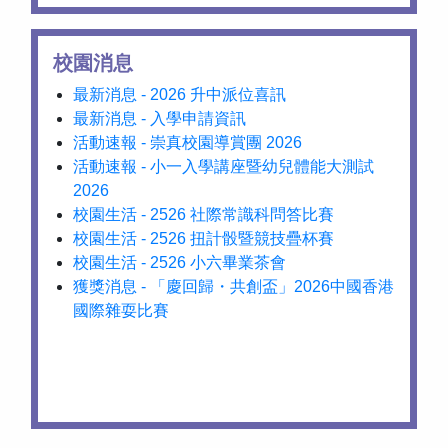
校園消息
最新消息 - 2026 升中派位喜訊
最新消息 - 入學申請資訊
活動速報 - 崇真校園導賞團 2026
活動速報 - 小一入學講座暨幼兒體能大測試
2026
校園生活 - 2526 社際常識科問答比賽
校園生活 - 2526 扭計骰暨競技疊杯賽
校園生活 - 2526 小六畢業茶會
獲獎消息 - 「慶回歸・共創盃」2026中國香港
國際雜耍比賽