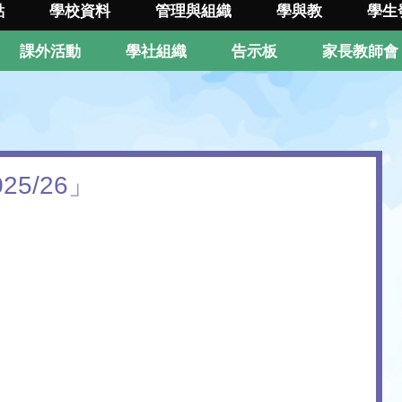
點
學校資料
管理與組織
學與教
學生
課外活動
學社組織
告示板
家長教師會
5/26」