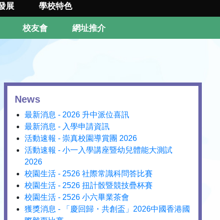
發展
學校特色
校友會
網址推介
News
最新消息 - 2026 升中派位喜訊
最新消息 - 入學申請資訊
活動速報 - 崇真校園導賞團 2026
活動速報 - 小一入學講座暨幼兒體能大測試
2026
校園生活 - 2526 社際常識科問答比賽
校園生活 - 2526 扭計骰暨競技疊杯賽
校園生活 - 2526 小六畢業茶會
獲獎消息 - 「慶回歸・共創盃」2026中國香港國