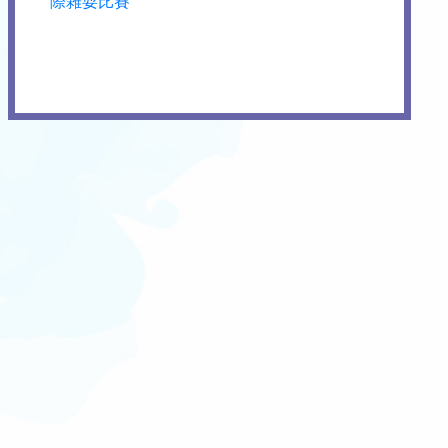
際雜耍比賽