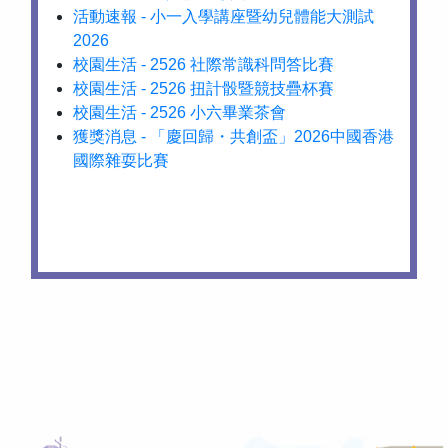
活動速報 - 小一入學講座暨幼兒體能大測試
2026
校園生活 - 2526 社際常識科問答比賽
校園生活 - 2526 扭計骰暨競技疊杯賽
校園生活 - 2526 小六畢業茶會
獲獎消息 - 「慶回歸・共創盃」2026中國香港
國際雜耍比賽