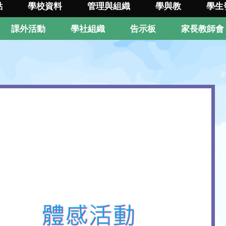
點
學校資料
管理與組織
學與教
學生
課外活動
學社組織
告示板
家長教師會