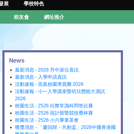
發展
學校特色
校友會
網址推介
News
最新消息 - 2026 升中派位喜訊
最新消息 - 入學申請資訊
活動速報 - 崇真校園導賞團 2026
活動速報 - 小一入學講座暨幼兒體能大測試
2026
校園生活 - 2526 社際常識科問答比賽
校園生活 - 2526 扭計骰暨競技疊杯賽
校園生活 - 2526 小六畢業茶會
獲獎消息 - 「慶回歸・共創盃」2026中國香港國