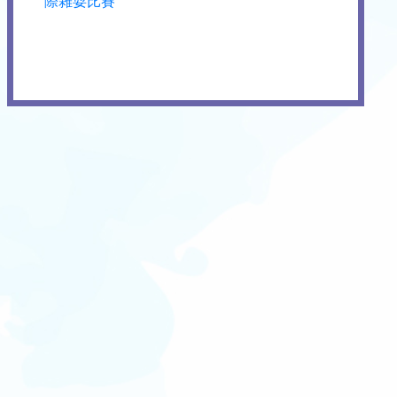
際雜耍比賽