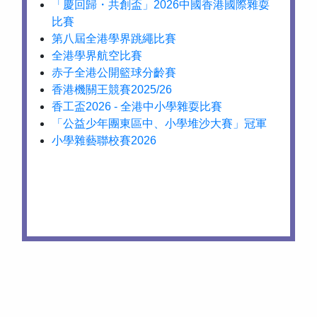
「慶回歸・共創盃」2026中國香港國際雜耍
比賽
第八屆全港學界跳繩比賽
全港學界航空比賽
赤子全港公開籃球分齡賽
香港機關王競賽2025/26
香工盃2026 - 全港中小學雜耍比賽
「公益少年團東區中、小學堆沙大賽」冠軍
小學雜藝聯校賽2026