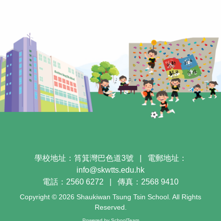
學校地址：筲箕灣巴色道3號
|
電郵地址：
info@skwtts.edu.hk
電話：2560 6272
|
傳真：2568 9410
Copyright © 2026 Shaukiwan Tsung Tsin School. All Rights
Reserved.
Powered by
SchoolTeam