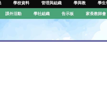
點
學校資料
管理與組織
學與教
學生
課外活動
學社組織
告示板
家長教師會