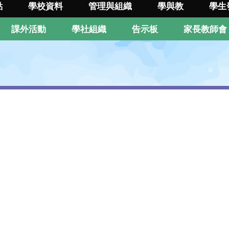
點
學校資料
管理與組織
學與教
學生
課外活動
學社組織
告示板
家長教師會