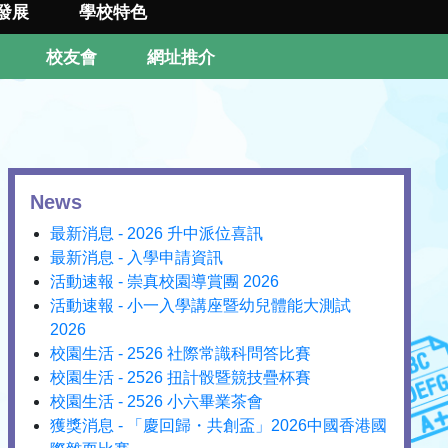
發展
學校特色
校友會
網址推介
News
最新消息 - 2026 升中派位喜訊
最新消息 - 入學申請資訊
活動速報 - 崇真校園導賞團 2026
活動速報 - 小一入學講座暨幼兒體能大測試
2026
校園生活 - 2526 社際常識科問答比賽
校園生活 - 2526 扭計骰暨競技疊杯賽
校園生活 - 2526 小六畢業茶會
獲獎消息 - 「慶回歸・共創盃」2026中國香港國