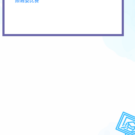
際雜耍比賽