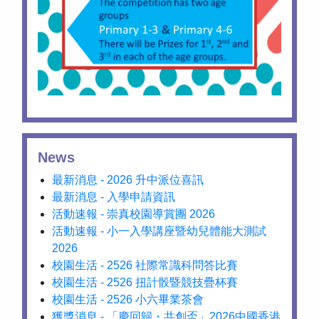
News
最新消息 - 2026 升中派位喜訊
最新消息 - 入學申請資訊
活動速報 - 崇真校園導賞團 2026
活動速報 - 小一入學講座暨幼兒體能大測試
2026
校園生活 - 2526 社際常識科問答比賽
校園生活 - 2526 扭計骰暨競技疊杯賽
校園生活 - 2526 小六畢業茶會
獲獎消息 - 「慶回歸・共創盃」2026中國香港