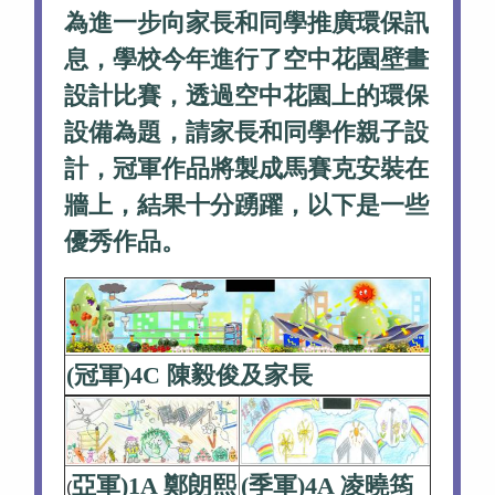
為進一步向家長和同學推廣環保訊
息，學校今年進行了空中花園壁畫
設計比賽，透過空中花園上的環保
設備為題，請家長和同學作親子設
計，冠軍作品將製成馬賽克安裝在
牆上，結果十分踴躍，以下是一些
優秀作品。
(冠軍)4C 陳毅俊及家長
亞軍)1A 鄭朗熙
(季軍)4A 凌曉筠
(