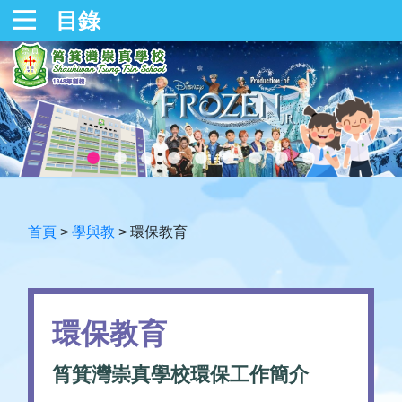
目錄
首頁
>
學與教
>
環保教育
環保教育
筲箕灣崇真學校環保工作簡介