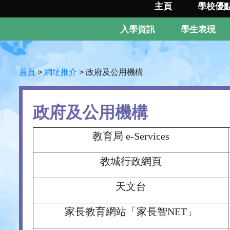
主頁
學校優
入學資訊
學生表現
首頁
>
網址推介
>
政府及公用機構
政府及公用機構
教育局 e-Services
教城行政網頁
天文台
家長教育網站「家長智NET」