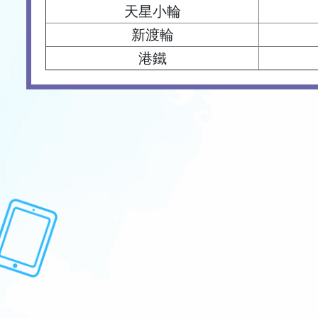
天星小輪
新渡輪
港鐵