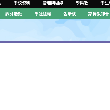
點
學校資料
管理與組織
學與教
學生
課外活動
學社組織
告示板
家長教師會