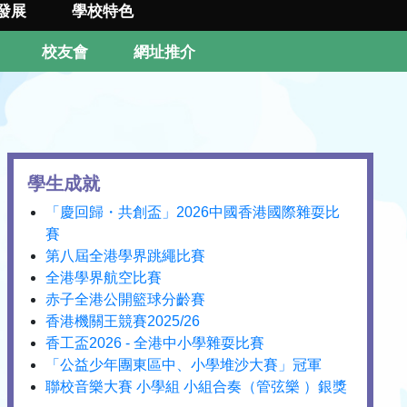
發展
學校特色
校友會
網址推介
學生成就
「慶回歸・共創盃」2026中國香港國際雜耍比
賽
第八屆全港學界跳繩比賽
全港學界航空比賽
赤子全港公開籃球分齡賽
香港機關王競賽2025/26
香工盃2026 - 全港中小學雜耍比賽
「公益少年團東區中、小學堆沙大賽」冠軍
聯校音樂大賽 小學組 小組合奏（管弦樂 ）銀獎