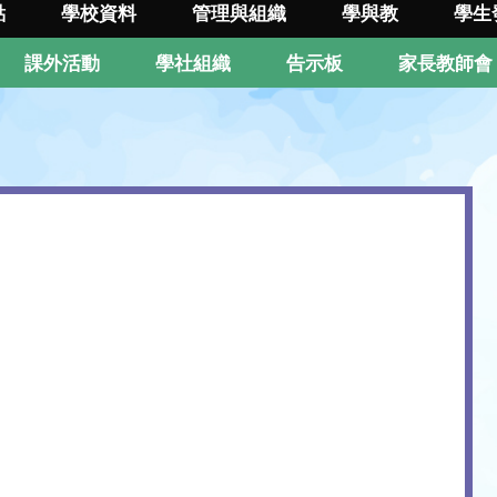
點
學校資料
管理與組織
學與教
學生
課外活動
學社組織
告示板
家長教師會