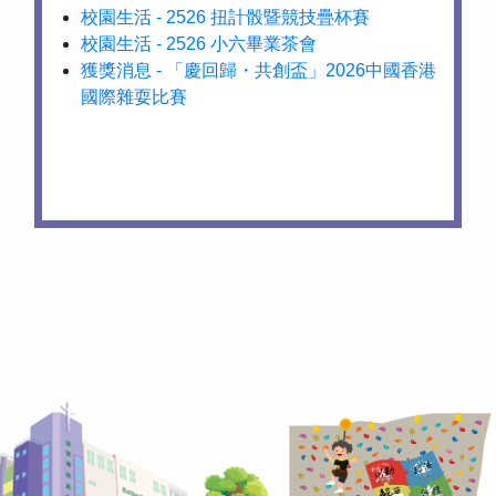
校園生活 - 2526 扭計骰暨競技疊杯賽
校園生活 - 2526 小六畢業茶會
獲獎消息 - 「慶回歸・共創盃」2026中國香港
國際雜耍比賽