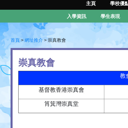
主頁
學校優
入學資訊
學生表現
首頁
>
網址推介
>
崇真教會
崇真教會
教
基督教香港崇真會
筲箕灣崇真堂