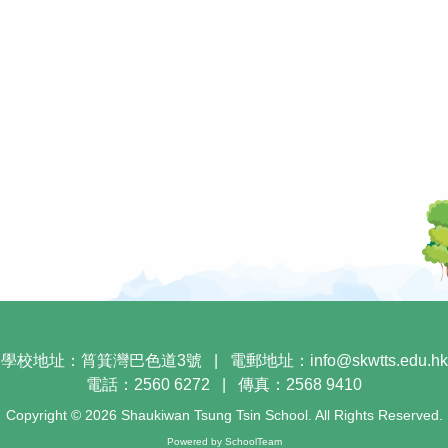
學校地址：筲箕灣巴色道3號
|
電郵地址：
info@skwtts.edu.hk
電話：2560 6272
|
傳真：2568 9410
Copyright © 2026 Shaukiwan Tsung Tsin School. All Rights Reserved.
Powered by
SchoolTeam