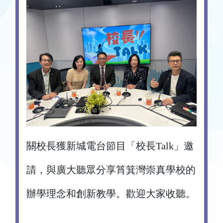
關校長獲新城電台節目「校長Talk」邀
請，與廣大聽眾分享筲箕灣崇真學校的
辦學理念和創新教學。歡迎大家收聽。