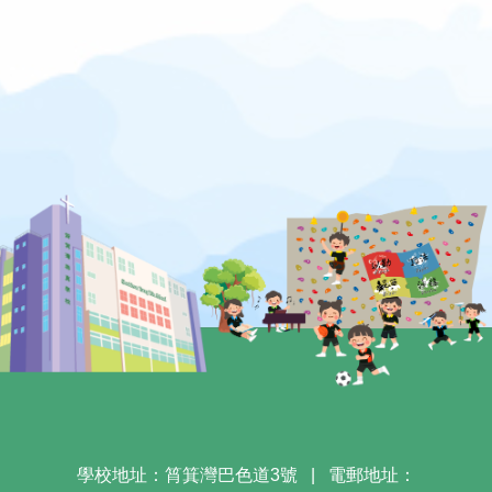
學校地址：筲箕灣巴色道3號
|
電郵地址：