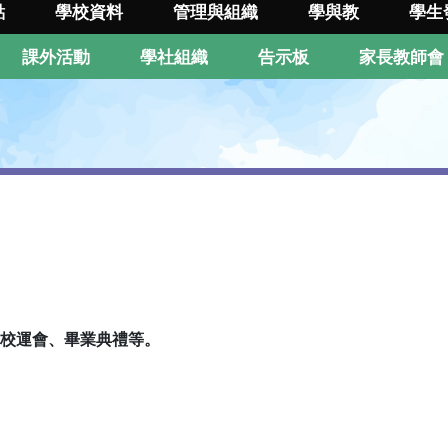
點
學校資料
管理與組織
學與教
學生
課外活動
學社組織
告示板
家長教師會
校運會、畢業典禮等。