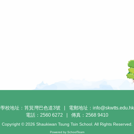
學校地址：筲箕灣巴色道3號
|
電郵地址：
info@skwtts.edu.hk
電話：2560 6272
|
傳真：2568 9410
Copyright © 2026 Shaukiwan Tsung Tsin School. All Rights Reserved.
Powered by
SchoolTeam