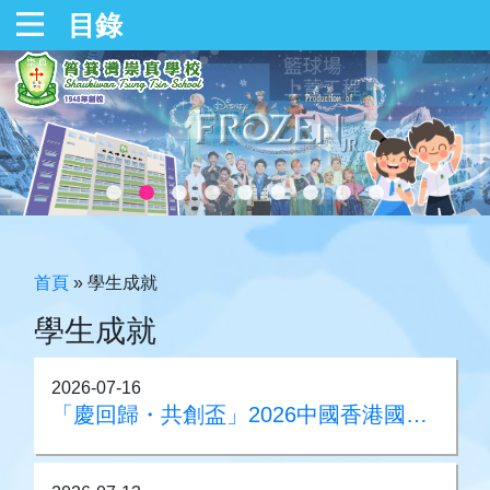
目錄
首頁
»
學生成就
學生成就
2026-07-16
「慶回歸・共創盃」2026中國香港國際雜耍比賽