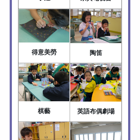
得意美勞
陶笛
棋藝
英語布偶劇場