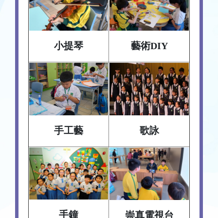
小提琴
藝術DIY
歌詠
手工藝
手鐘
崇真電視台