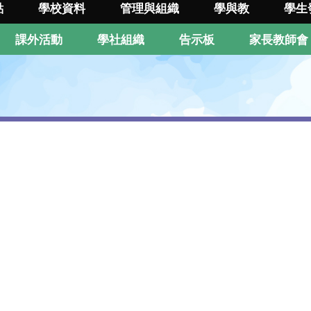
點
學校資料
管理與組織
學與教
學生
課外活動
學社組織
告示板
家長教師會