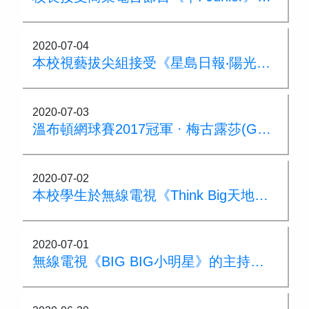
2020-07-04
本校視藝拔尖組接受《星島日報‧陽光校園》有關渣打藝趣嘉年華的訪問
2020-07-03
溫布頓網球賽2017冠軍 · 梅古露莎(Garbiñe Muguruza)到筲箕灣崇真學校作網球交流
2020-07-02
本校學生於無線電視《Think Big天地》的「搶住答通識比賽」環節 與無線藝員進行通識問答比賽
2020-07-01
無線電視《BIG BIG小明星》的主持人到校與雜藝隊隊員進行雜耍競技遊戲