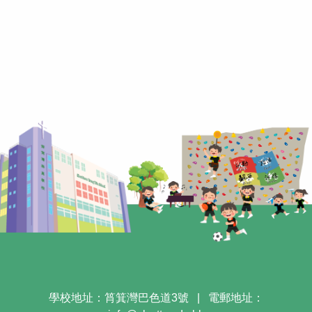
學校地址：筲箕灣巴色道3號
|
電郵地址：