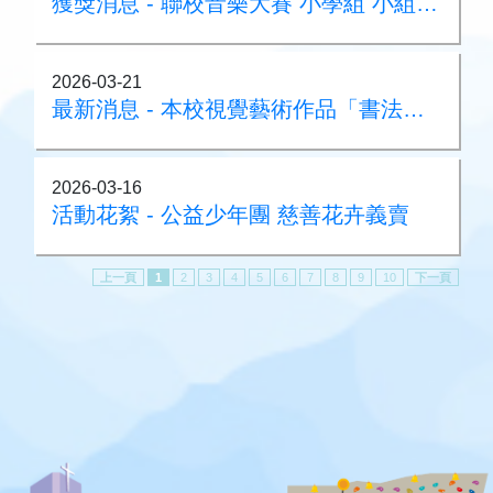
獲獎消息 - 聯校音樂大賽 小學組 小組合奏（管弦樂 ）銀獎
2026-03-21
最新消息 - 本校視覺藝術作品「書法中的彩虹世界」於筲箕灣港鐵站展出
2026-03-16
活動花絮 - 公益少年團 慈善花卉義賣
上一頁
1
2
3
4
5
6
7
8
9
10
下一頁