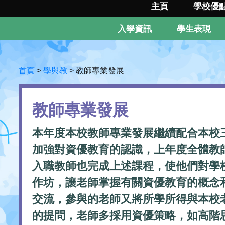
主頁
學校優
入學資訊
學生表現
首頁
>
學與教
>
教師專業發展
教師專業發展
本年度本校教師專業發展繼續配合本校
加強對資優教育的認識，上年度全體教
入職教師也完成上述課程，使他們對學
作坊，讓老師掌握有關資優教育的概念
交流，參與的老師又將所學所得與本校
的提問，老師多採用資優策略，如高階