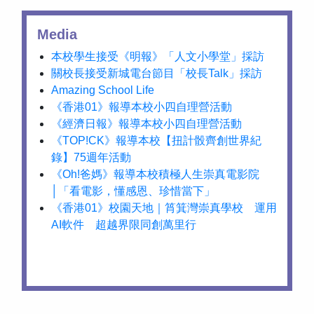
Media
本校學生接受《明報》「人文小學堂」採訪
關校長接受新城電台節目「校長Talk」採訪
Amazing School Life
《香港01》報導本校小四自理營活動
《經濟日報》報導本校小四自理營活動
《TOP!CK》報導本校【扭計骰齊創世界紀
錄】75週年活動
《Oh!爸媽》報導本校積極人生崇真電影院
│「看電影，懂感恩、珍惜當下」
《香港01》校園天地｜筲箕灣崇真學校 運用
AI軟件 超越界限同創萬里行