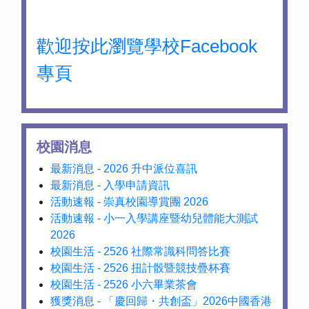
歡迎按此瀏覽學校Facebook
專頁
校園消息
最新消息 - 2026 升中派位喜訊
最新消息 - 入學申請資訊
活動速報 - 崇真校園導賞團 2026
活動速報 - 小一入學講座暨幼兒體能大測試
2026
校園生活 - 2526 社際常識科問答比賽
校園生活 - 2526 扭計骰暨競技疊杯賽
校園生活 - 2526 小六畢業茶會
獲獎消息 - 「慶回歸・共創盃」2026中國香港