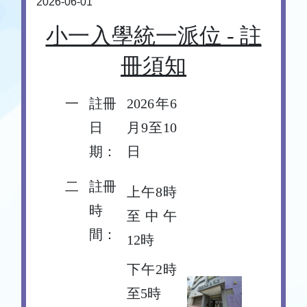
2026-06-01
小一入學統一派位 - 註
冊須知
一
註冊
2026年6
日
月9至10
期：
日
二
註冊
上午8時
時
至中午
間：
12時
下午2時
至5時