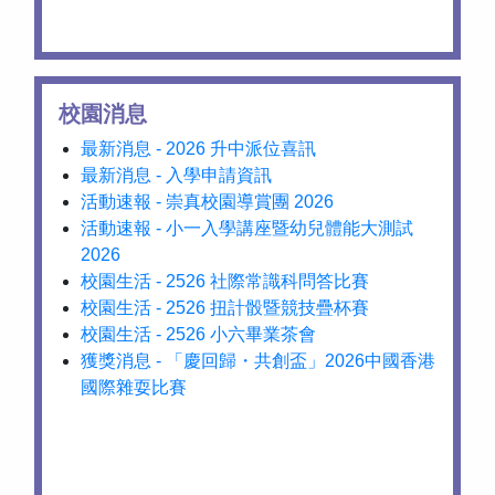
校園消息
最新消息 - 2026 升中派位喜訊
最新消息 - 入學申請資訊
活動速報 - 崇真校園導賞團 2026
活動速報 - 小一入學講座暨幼兒體能大測試
2026
校園生活 - 2526 社際常識科問答比賽
校園生活 - 2526 扭計骰暨競技疊杯賽
校園生活 - 2526 小六畢業茶會
獲獎消息 - 「慶回歸・共創盃」2026中國香港
國際雜耍比賽