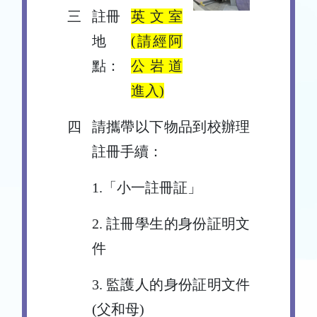
三
註冊
英文室
地
(請經阿
點：
公岩道
進入)
四
請攜帶以下物品到校辦理
註冊手續：
1.「小一註冊証」
2. 註冊學生的身份証明文
件
3. 監護人的身份証明文件
(父和母)