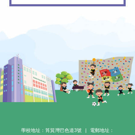
學校地址：筲箕灣巴色道3號
|
電郵地址：