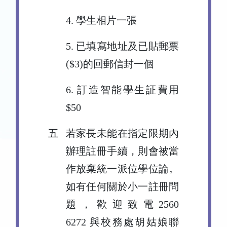
4. 學生相片一張
5. 已填寫地址及已貼郵票
($3)的回郵信封一個
6. 訂造智能學生証費用
$50
五
若家長未能在指定限期內
辦理註冊手續，則會被當
作放棄統一派位學位論。
如有任何關於小一註冊問
題，歡迎致電2560
6272 與校務處胡姑娘聯