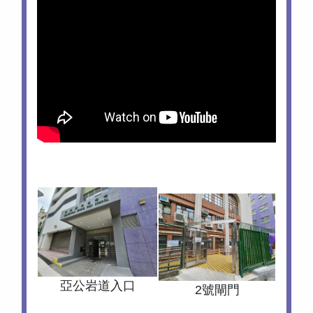
亞公岩道入口
2號閘門