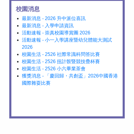
校園消息
最新消息 - 2026 升中派位喜訊
最新消息 - 入學申請資訊
活動速報 - 崇真校園導賞團 2026
活動速報 - 小一入學講座暨幼兒體能大測試
2026
校園生活 - 2526 社際常識科問答比賽
校園生活 - 2526 扭計骰暨競技疊杯賽
校園生活 - 2526 小六畢業茶會
獲獎消息 - 「慶回歸・共創盃」2026中國香港
國際雜耍比賽