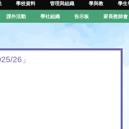
點
學校資料
管理與組織
學與教
學生
課外活動
學社組織
告示板
家長教師會
5/26」