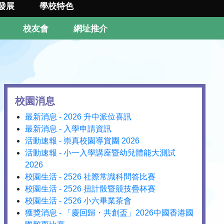
發展
學校特色
校友會
網址推介
校園消息
最新消息 - 2026 升中派位喜訊
最新消息 - 入學申請資訊
活動速報 - 崇真校園導賞團 2026
活動速報 - 小一入學講座暨幼兒體能大測試
2026
校園生活 - 2526 社際常識科問答比賽
校園生活 - 2526 扭計骰暨競技疊杯賽
校園生活 - 2526 小六畢業茶會
獲獎消息 - 「慶回歸・共創盃」2026中國香港國