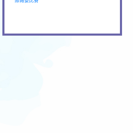
際雜耍比賽