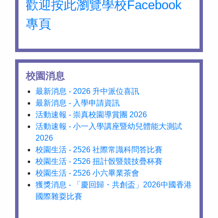
歡迎按此瀏覽學校Facebook
專頁
校園消息
最新消息 - 2026 升中派位喜訊
最新消息 - 入學申請資訊
活動速報 - 崇真校園導賞團 2026
活動速報 - 小一入學講座暨幼兒體能大測試
2026
校園生活 - 2526 社際常識科問答比賽
校園生活 - 2526 扭計骰暨競技疊杯賽
校園生活 - 2526 小六畢業茶會
獲獎消息 - 「慶回歸・共創盃」2026中國香港
國際雜耍比賽