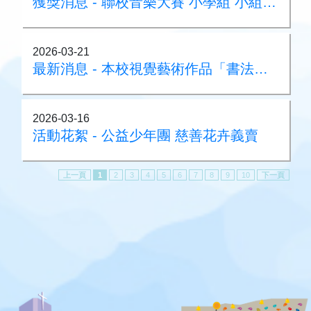
獲獎消息 - 聯校音樂大賽 小學組 小組合奏（管弦樂 ）銀獎
2026-03-21
最新消息 - 本校視覺藝術作品「書法中的彩虹世界」於筲箕灣港鐵站展出
2026-03-16
活動花絮 - 公益少年團 慈善花卉義賣
上一頁
1
2
3
4
5
6
7
8
9
10
下一頁