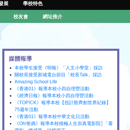
發展
學校特色
校友會
網址推介
媒體報導
本校學生接受《明報》「人文小學堂」採訪
關校長接受新城電台節目「校長Talk」採訪
Amazing School Life
《香港01》報導本校小四自理營活動
《經濟日報》報導本校小四自理營活動
《TOP!CK》報導本校【扭計骰齊創世界紀錄】
75週年活動
《香港01》報導本校中華文化日活動
《Oh!爸媽》報導本校積極人生崇真電影院│「看