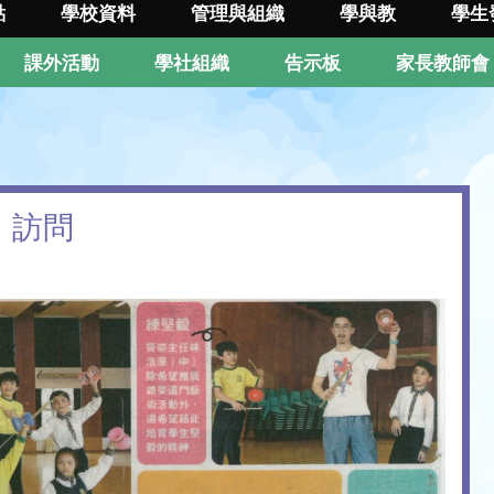
點
學校資料
管理與組織
學與教
學生
課外活動
學社組織
告示板
家長教師會
》訪問