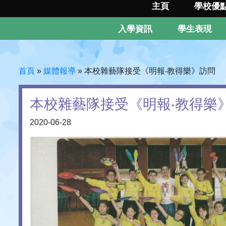
主頁
學校優
入學資訊
學生表現
首頁
»
媒體報導
»
本校雜藝隊接受《明報‧教得樂》訪問
本校雜藝隊接受《明報‧教得樂
2020-06-28