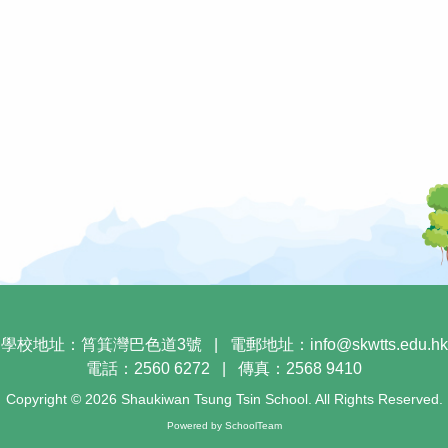
學校地址：筲箕灣巴色道3號
|
電郵地址：
info@skwtts.edu.hk
電話：2560 6272
|
傳真：2568 9410
Copyright © 2026 Shaukiwan Tsung Tsin School. All Rights Reserved.
Powered by
SchoolTeam