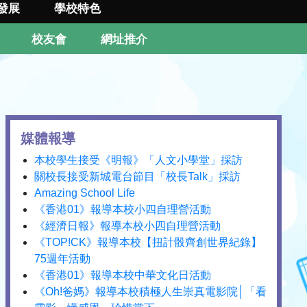
發展
學校特色
校友會
網址推介
媒體報導
本校學生接受《明報》「人文小學堂」採訪
關校長接受新城電台節目「校長Talk」採訪
Amazing School Life
《香港01》報導本校小四自理營活動
《經濟日報》報導本校小四自理營活動
《TOP!CK》報導本校【扭計骰齊創世界紀錄】
75週年活動
《香港01》報導本校中華文化日活動
《Oh!爸媽》報導本校積極人生崇真電影院│「看