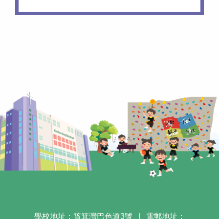
學校地址：筲箕灣巴色道3號
|
電郵地址：