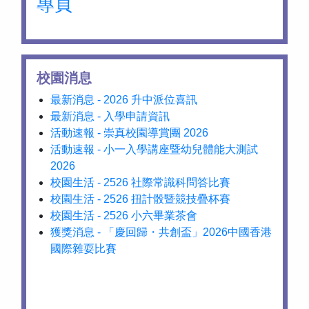
專頁
校園消息
最新消息 - 2026 升中派位喜訊
最新消息 - 入學申請資訊
活動速報 - 崇真校園導賞團 2026
活動速報 - 小一入學講座暨幼兒體能大測試
2026
校園生活 - 2526 社際常識科問答比賽
校園生活 - 2526 扭計骰暨競技疊杯賽
校園生活 - 2526 小六畢業茶會
獲獎消息 - 「慶回歸・共創盃」2026中國香港
國際雜耍比賽