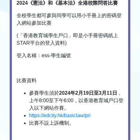
2024
《憲法》和《基本法》全港校際問答比賽
全校學生都可參與同學可以用小手冊上的密碼登
入網站參加比賽
(「香港教育城學生戶口」即是小手冊密碼紙上
STAR平台的登入資料)
登入名稱：ess-學生編號
比賽資料
參賽學生須於
2024
年
2
月
19
日至
3
月
11
日
，
上午8:00至下午6:00，以香港教育城戶口登
入以下網站作賽。
https://edcity.hk/basiclaw/pri
比賽不設上訴機制。