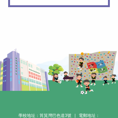
學校地址：筲箕灣巴色道3號
|
電郵地址：