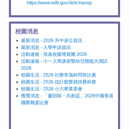
https://www.edb.gov.hk/tc/neosp
校園消息
最新消息 - 2026 升中派位喜訊
最新消息 - 入學申請資訊
活動速報 - 崇真校園導賞團 2026
活動速報 - 小一入學講座暨幼兒體能大測試
2026
校園生活 - 2526 社際常識科問答比賽
校園生活 - 2526 扭計骰暨競技疊杯賽
校園生活 - 2526 小六畢業茶會
獲獎消息 - 「慶回歸・共創盃」2026中國香港
國際雜耍比賽