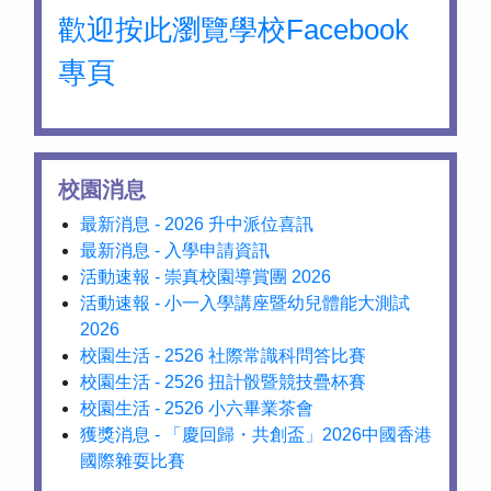
歡迎按此瀏覽學校Facebook
專頁
校園消息
最新消息 - 2026 升中派位喜訊
最新消息 - 入學申請資訊
活動速報 - 崇真校園導賞團 2026
活動速報 - 小一入學講座暨幼兒體能大測試
2026
校園生活 - 2526 社際常識科問答比賽
校園生活 - 2526 扭計骰暨競技疊杯賽
校園生活 - 2526 小六畢業茶會
獲獎消息 - 「慶回歸・共創盃」2026中國香港
國際雜耍比賽