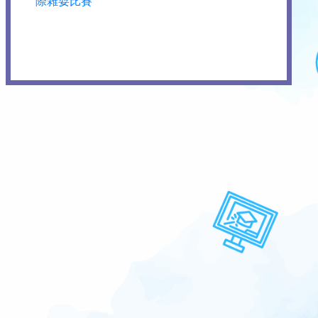
際雜耍比賽