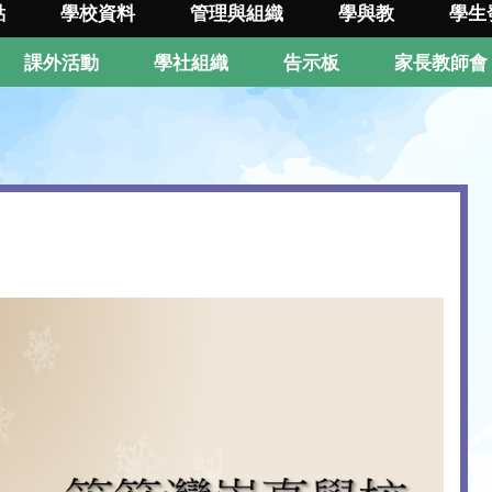
點
學校資料
管理與組織
學與教
學生
課外活動
學社組織
告示板
家長教師會