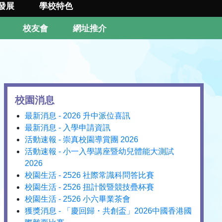
發展
學校特色
校友會
網址推介
校園消息
最新消息 - 2026 升中派位喜訊
最新消息 - 入學申請資訊
活動速報 - 崇真校園導賞團 2026
活動速報 - 小一入學講座暨幼兒體能大測試
2026
校園生活 - 2526 社際常識科問答比賽
校園生活 - 2526 扭計骰暨競技疊杯賽
校園生活 - 2526 小六畢業茶會
獲獎消息 - 「慶回歸・共創盃」2026中國香港國