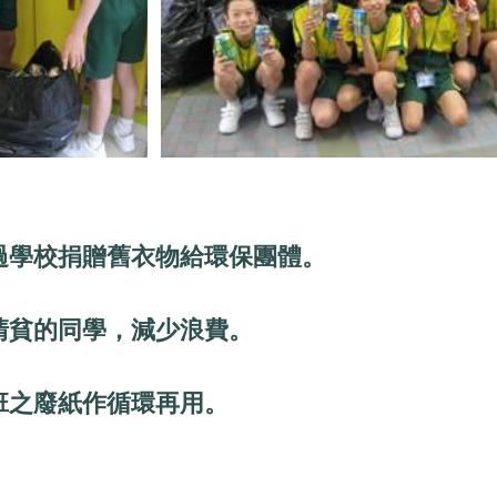
透過學校捐贈舊衣物給環保團體。
清貧的同學，減少浪費。
班之廢紙作循環再用。