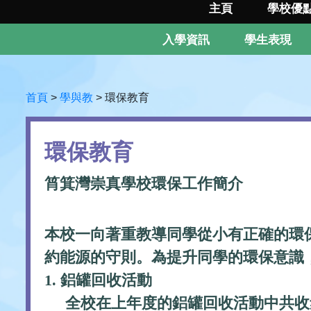
主頁
學校優
入學資訊
學生表現
首頁
>
學與教
>
環保教育
環保教育
筲箕灣崇真學校環保工作簡介
本校一向著重教導同學從小有正確的環
約能源的守則。為提升同學的環保意識
1. 鋁罐回收活動
全校在上年度的鋁罐回收活動中共收集了