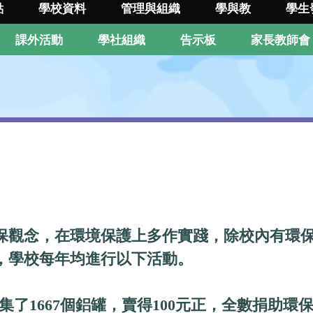
點
學校資料
管理與組織
學與教
學生
課外活動
學社組織
告示板
家長教師會
保觀念，在環境保護上多作實踐，除校內有環
，學校每年均進行以下活動。
1667個鋁罐，賣得100元正，全數捐助環保機