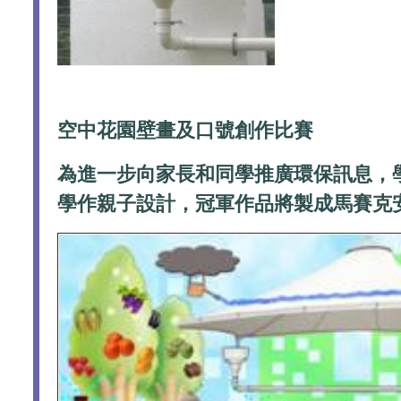
空中花園壁畫及口號創作比賽
為進一步向家長和同學推廣環保訊息，
學作親子設計，冠軍作品將製成馬賽克