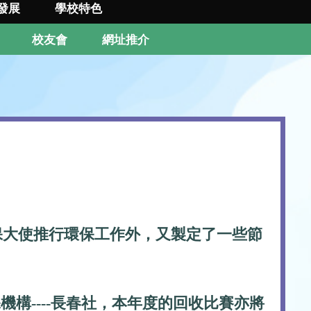
發展
學校特色
校友會
網址推介
保大使推行環保工作外，又製定了一些節
構----長春社，本年度的回收比賽亦將